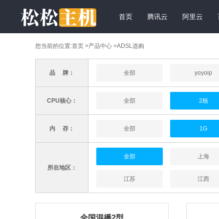
首页
腾讯云
阿里云
您当前的位置:
首页
>
产品中心
>ADSL选购
品 牌：
全部
yoyoip
CPU核心：
全部
2核
内 存：
全部
1G
全部
上海
所在地区：
江苏
江西
全国混播2型