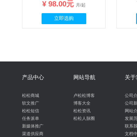
¥ 98.00元
月/起
立即选购
产品中心
网站导航
关于
松松商城
卢松松博客
公司
软文推广
博客大全
公司
松松短信
松松资讯
网站
任务派单
松松人脉圈
发展
新媒体推广
联系
渠道供应商
文档