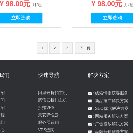
¥ 98.00元
¥ 98.00元
月/起
月/
立即选购
立即选购
1
2
3
下一页
我们
快速导航
解决方案
介绍
阿里云折扣主机

:
线索情报获客服务
新闻
腾讯云折扣主机

:
新品推广解决方案
介绍
折扣VPS

:
SEO优化解决方案
历程
景安弹性云

:
网站服务解决方案
我们
服务器选购

:
广告投放解决方案
中心
VPS选购

:
品牌营销解决方案