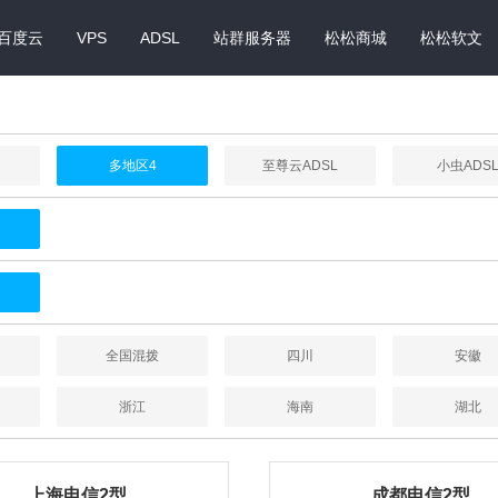
百度云
VPS
ADSL
站群服务器
松松商城
松松软文
多地区4
至尊云ADSL
小虫ADS
全国混拨
四川
安徽
浙江
海南
湖北
上海电信2型
成都电信2型