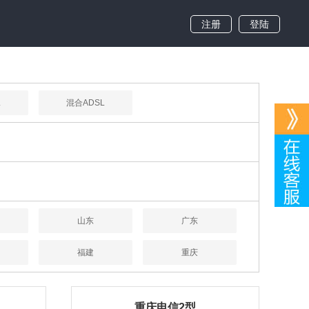
注册
登陆
L
混合ADSL
山东
广东
福建
重庆
重庆电信2型