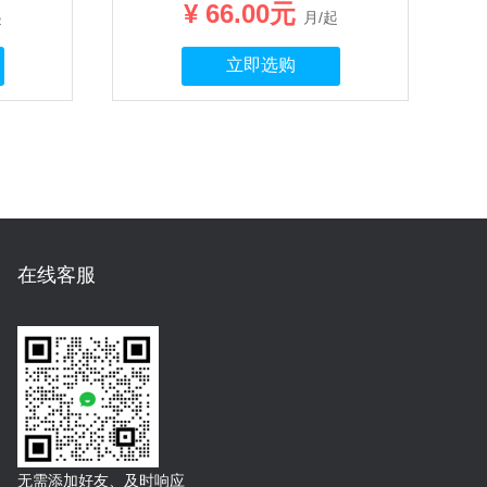
¥ 66.00元
起
月/起
立即选购
在线客服
无需添加好友、及时响应