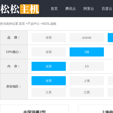
首页
腾讯云
阿里云
百度云
您当前的位置:
首页
>
产品中心
>ADSL选购
品 牌：
全部
yoyoip
CPU核心：
全部
2核
内 存：
全部
1G
全部
上海
所在地区：
江苏
江西
全国混播2型
上海电