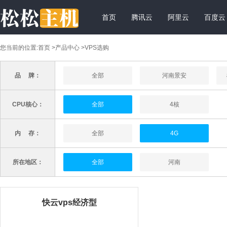
首页
腾讯云
阿里云
百度云
您当前的位置:
首页
>
产品中心
>VPS选购
品 牌：
全部
河南景安
CPU核心：
全部
4核
内 存：
全部
4G
所在地区：
全部
河南
快云vps经济型