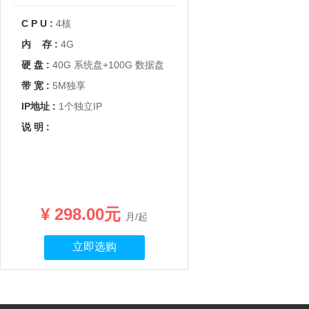
C P U :
4核
内 存 :
4G
硬 盘 :
40G 系统盘+100G 数据盘
带 宽 :
5M独享
IP地址 :
1个独立IP
说 明 :
¥ 298.00元
月/起
立即选购