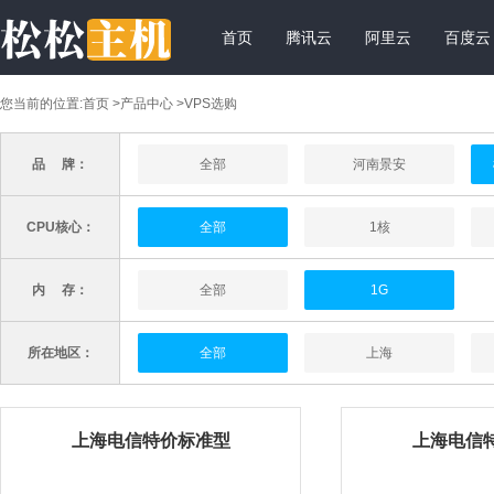
首页
腾讯云
阿里云
百度云
您当前的位置:
首页
>
产品中心
>VPS选购
品 牌：
全部
河南景安
CPU核心：
全部
1核
内 存：
全部
1G
所在地区：
全部
上海
上海电信特价标准型
上海电信