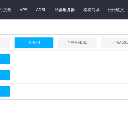
百度云
VPS
ADSL
站群服务器
松松商城
松松软文
多地区4
至尊云ADSL
小虫ADS