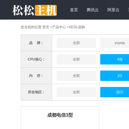
首页
腾讯云
阿里云
您当前的位置:
首页
>
产品中心
>ADSL选购
品 牌：
全部
yoyoip
CPU核心：
全部
4核
内 存：
全部
2G
所在地区：
全部
四川
成都电信3型