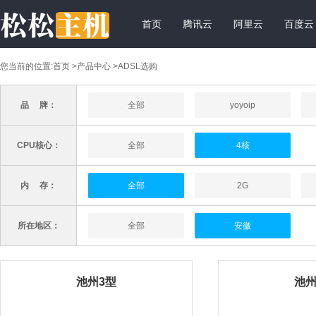
首页
腾讯云
阿里云
百度云
您当前的位置:
首页
>
产品中心
>ADSL选购
品 牌：
全部
yoyoip
CPU核心：
全部
4核
内 存：
全部
2G
所在地区：
全部
安徽
池州3型
池州