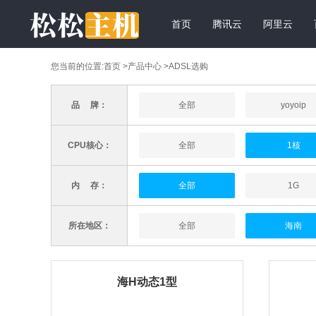
首页
腾讯云
阿里云
您当前的位置:
首页
>
产品中心
>ADSL选购
品 牌：
全部
yoyoip
CPU核心：
全部
1核
内 存：
全部
1G
所在地区：
全部
海南
海H动态1型