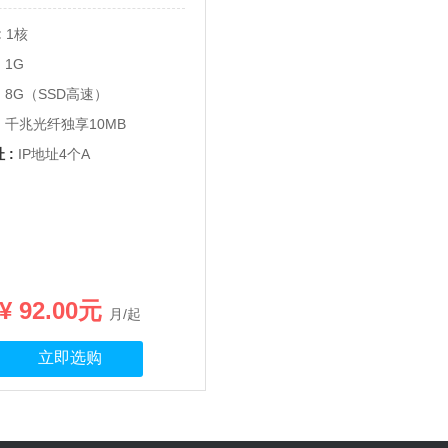
:
1核
:
1G
:
8G（SSD高速）
:
千兆光纤独享10MB
 :
IP地址4个A
:
¥ 92.00元
月/起
立即选购