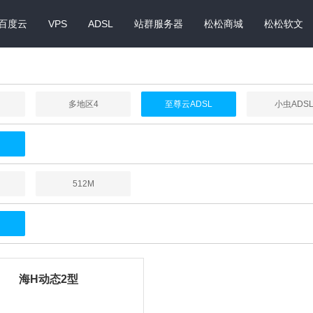
百度云
VPS
ADSL
站群服务器
松松商城
松松软文
多地区4
至尊云ADSL
小虫ADS
512M
海H动态2型